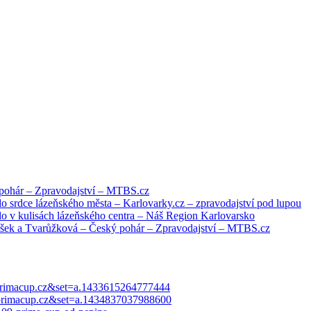
 pohár – Zpravodajství – MTBS.cz
do srdce lázeňského města – Karlovarky.cz – zpravodajství pod lupou
lo v kulisách lázeňského centra – Náš Region Karlovarsko
tošek a Tvarůžková – Český pohár – Zpravodajství – MTBS.cz
=primacup.cz&set=a.1433615264777444
=primacup.cz&set=a.1434837037988600