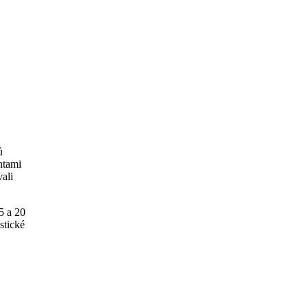
ů
ntami
ali
5 a 20
stické