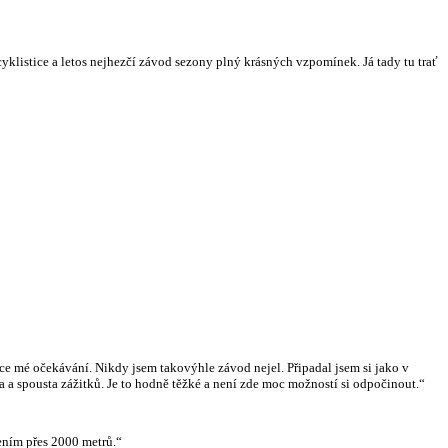
klistice a letos nejhezčí závod sezony plný krásných vzpomínek. Já tady tu trať
ce mé očekávání. Nikdy jsem takovýhle závod nejel. Připadal jsem si jako v
a a spousta zážitků. Je to hodně těžké a není zde moc možností si odpočinout.“
ením přes 2000 metrů.“