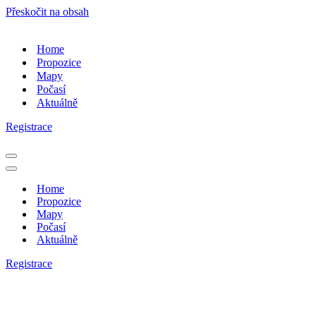
Přeskočit na obsah
Home
Propozice
Mapy
Počasí
Aktuálně
Registrace
Navigační
menu
Navigační
menu
Home
Propozice
Mapy
Počasí
Aktuálně
Registrace
Report