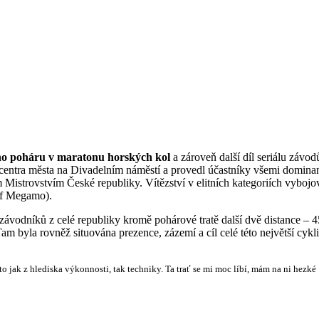
o poháru v maratonu horských kol
a zároveň další díl seriálu závod
o centra města na Divadelním náměstí a provedl účastníky všemi domina
 Mistrovstvím České republiky. Vítězství v elitních kategoriích vybojov
ff Megamo).
vodníků z celé republiky kromě pohárové tratě další dvě distance – 4
m byla rovněž situována prezence, zázemí a cíl celé této největší cykli
a to jak z hlediska výkonnosti, tak techniky. Ta trať se mi moc líbí, mám na ni hezké