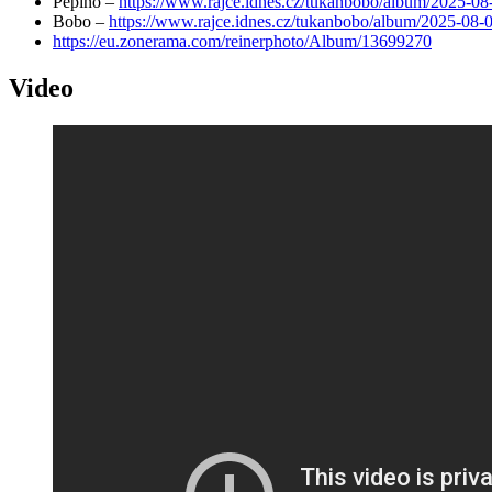
Pepíno –
https://www.rajce.idnes.cz/tukanbobo/album/2025-08
Bobo –
https://www.rajce.idnes.cz/tukanbobo/album/2025-08-
https://eu.zonerama.com/reinerphoto/Album/13699270
Video