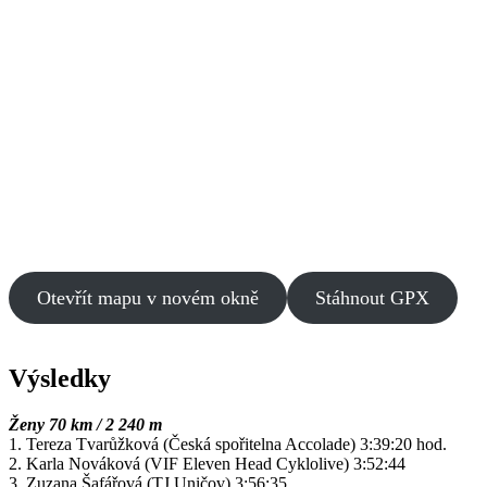
Otevřít mapu v novém okně
Stáhnout GPX
Výsledky
Ženy 70 km / 2 240 m
1. Tereza Tvarůžková (Česká spořitelna Accolade) 3:39:20 hod.
2. Karla Nováková (VIF Eleven Head Cyklolive) 3:52:44
3. Zuzana Šafářová (TJ Uničov) 3:56:35