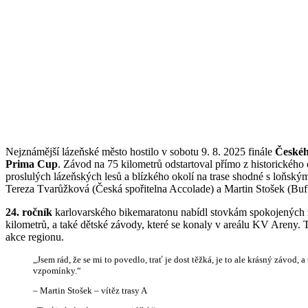
2025
13. 8.
2025
20.
8. 2025
Výsledky
,
Report
,
Foto,
video
,
2025
Nejznámější lázeňské město hostilo v sobotu 9. 8. 2025 finále
Českéh
Prima Cup
. Závod na 75 kilometrů odstartoval přímo z historickéh
proslulých lázeňských lesů a blízkého okolí na trase shodné s loňským
Tereza Tvarůžková (Česká spořitelna Accolade) a Martin Stošek (Bu
24. ročník
karlovarského bikemaratonu nabídl stovkám spokojených zá
kilometrů, a také dětské závody, které se konaly v areálu KV Areny. Ta
akce regionu.
„Jsem rád, že se mi to povedlo, trať je dost těžká, je to ale krásný závod, 
vzpomínky.“
– Martin Stošek – vítěz trasy A