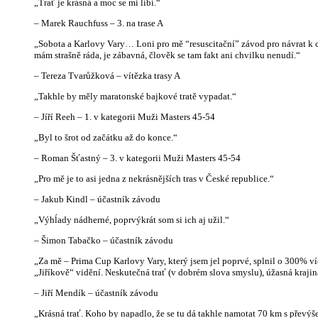
„Trať je krásná a moc se mi líbí.“
– Marek Rauchfuss – 3. na trase A
„Sobota a Karlovy Vary… Loni pro mě “resuscitační” závod pro návrat k cy
mám strašně ráda, je zábavná, člověk se tam fakt ani chvilku nenudí.“
– Tereza Tvarůžková – vítězka trasy A
„Takhle by měly maratonské bajkové tratě vypadat.“
– Jíří Reeh – 1. v kategorii Muži Masters 45-54
„Byl to šrot od začátku až do konce.“
– Roman Šťastný – 3. v kategorii Muži Masters 45-54
„Pro mě je to asi jedna z nekrásnějších tras v České republice.“
– Jakub Kindl – účastník závodu
„Výhĺady nádherné, poprvýkrát som si ich aj užil.“
– Šimon Tabačko – účastník závodu
„Za mě – Prima Cup Karlovy Vary, který jsem jel poprvé, splnil o 300% ví
„Jiříkově“ vidění. Neskutečná trať (v dobrém slova smyslu), úžasná krajin
– Jiří Mendík – účastník závodu
„Krásná trať. Koho by napadlo, že se tu dá takhle namotat 70 km s převýš