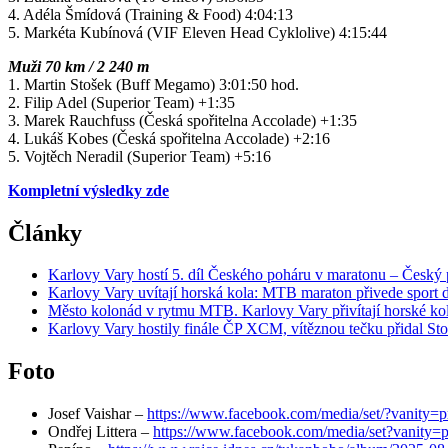
4. Adéla Šmídová (Training & Food) 4:04:13
5. Markéta Kubínová (VIF Eleven Head Cyklolive) 4:15:44
Muži 70 km / 2 240 m
1. Martin Stošek (Buff Megamo) 3:01:50 hod.
2. Filip Adel (Superior Team) +1:35
3. Marek Rauchfuss (Česká spořitelna Accolade) +1:35
4. Lukáš Kobes (Česká spořitelna Accolade) +2:16
5. Vojtěch Neradil (Superior Team) +5:16
Kompletní výsledky zde
Články
Karlovy Vary hostí 5. díl Českého poháru v maratonu – Český
Karlovy Vary uvítají horská kola: MTB maraton přivede sport 
Město kolonád v rytmu MTB. Karlovy Vary přivítají horské ko
Karlovy Vary hostily finále ČP XCM, vítěznou tečku přidal S
Foto
Josef Vaishar –
https://www.facebook.com/media/set/?vanity
Ondřej Littera –
https://www.facebook.com/media/set?vanity